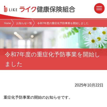
現在表示しているページの位置です。
ページ内を移動するためのリンクです。
サイト内の主なカテゴリメニューへ移動します
このページの本文へ移動します
Home
お知らせ一覧
令和7年度の重症化予防事業を開始しました
令和7年度の重症化予防事業を開始し
ました
2025年10月22日
重症化予防事業の開始のお知らせです。