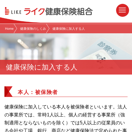
現在表示しているページの位置です。
ページ内を移動するためのリンクです。
サイト内の主なカテゴリメニューへ移動します
このページの本文へ移動します
Home
健康保険のしくみ
健康保険に加入する人
健康保険に加入する人
本人：被保険者
健康保険に加入している本人を被保険者といいます。法人
の事業所では、常時1人以上、個人の経営する事業所（強
制適用とならないものを除く）では5人以上の従業員のい
る会社や工場、銀行、商店など健康保険法で定められた事