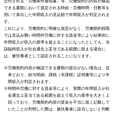
交付される「労働条件通知書」等、労働契約の内容が確認
できる書類において規定される時給・労働時間・日数等を
用いて算出した年間収入の見込額で年間収入が判定されま
す。
これにより、労働契約に明確な規定がなく、労働契約段階
では見込み難い時間外労働に対する賃金等により結果的に
年間収入が収入の基準を超えることになったとしても、当
該臨時収入が社会通念上妥当である範囲に留まる場合に
は、被扶養者として認定されることになります。
※労働契約内容が確認できる書類の提出がない場合は、従
来どおり、給与明細、課税（非課税）証明書等により年
間収入が判定されます。
※時間外労働に対する賃金等により、実際の年間収入が社
会通念上妥当である範囲を超えて収入の基準を大きく上
回っており、労働契約内容の賃金を不当に低く記載して
いたことが判明した際は、被扶養者に該当しないと判断