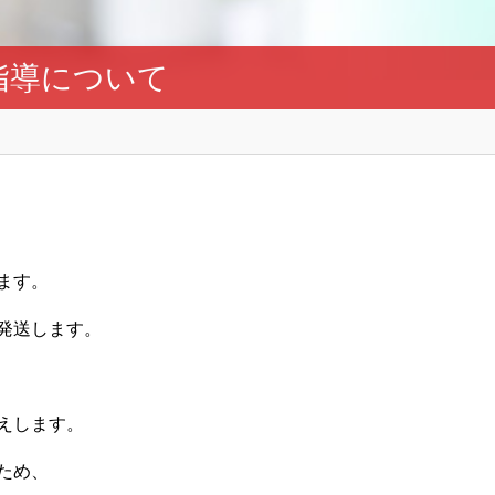
指導について
ます。
発送します。
えします。
ため、