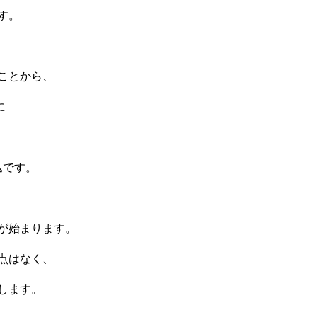
す。
ことから、
に
込です。
が始まります。
点はなく、
します。