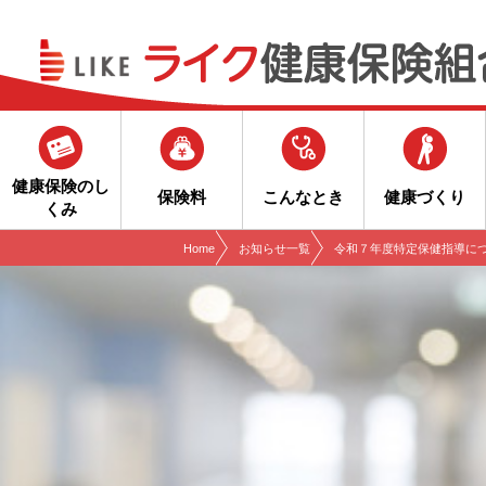
現在表示しているページの位置です。
ページ内を移動するためのリンクです。
サイト内の主なカテゴリメニューへ移動します
このページの本文へ移動します
健康保険のし
保険料
こんなとき
健康づくり
くみ
Home
お知らせ一覧
令和７年度特定保健指導に