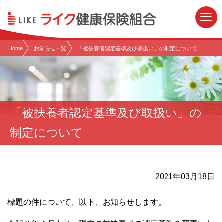
現在表示しているページの位置です。
ページ内を移動するためのリンクです。
サイト内の主なカテゴリメニューへ移動します
このページの本文へ移動します
Home
お知らせ一覧
「被扶養者認定基準及び取扱い」の制定について
「被扶養者認定基準及び取扱い」の
制定について
2021年03月18日
標題の件について、以下、お知らせします。