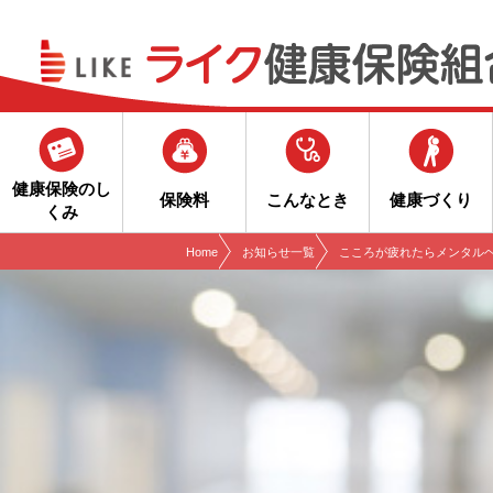
現在表示しているページの位置です。
ページ内を移動するためのリンクです。
サイト内の主なカテゴリメニューへ移動します
このページの本文へ移動します
健康保険のし
保険料
こんなとき
健康づくり
くみ
Home
お知らせ一覧
こころが疲れたらメンタル