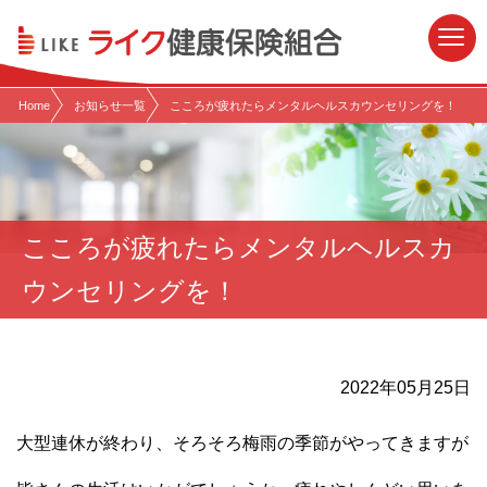
現在表示しているページの位置です。
ページ内を移動するためのリンクです。
サイト内の主なカテゴリメニューへ移動します
このページの本文へ移動します
Home
お知らせ一覧
こころが疲れたらメンタルヘルスカウンセリングを！
こころが疲れたらメンタルヘルスカ
ウンセリングを！
2022年05月25日
大型連休が終わり、そろそろ梅雨の季節がやってきますが