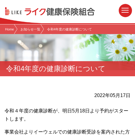
現在表示しているページの位置です。
ページ内を移動するためのリンクです。
サイト内の主なカテゴリメニューへ移動します
このページの本文へ移動します
Home
お知らせ一覧
令和4年度の健康診断について
令和4年度の健康診断について
2022年05月17日
令和４年度の健康診断が、明日5月18日より予約がスター
トします。
事業会社よりイーウェルでの健康診断受診を案内された方